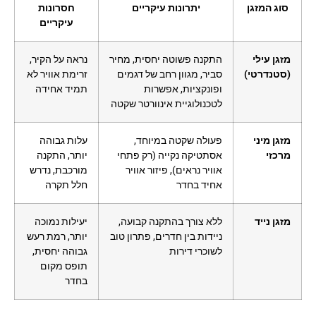
סוג המזגן
יתרונות עיקריים
חסרונות
עיקריים
מזגן עילי
התקנה פשוטה יחסית, מחיר
נראה על הקיר,
(סטנדרטי)
סביר, מגוון רחב של דגמים
זרימת אוויר לא
ופונקציות, אפשרות
תמיד אחידה
לטכנולוגיית אינוורטר שקטה
מזגן מיני
פעולה שקטה במיוחד,
עלות גבוהה
מרכזי
אסתטיקה נקייה (רק פתחי
יותר, התקנה
אוויר נראים), פיזור אוויר
מורכבת, נדרש
אחיד בחדר
חלל תקרה
מזגן נייד
ללא צורך בהתקנה קבועה,
יעילות נמוכה
ניידות בין חדרים, פתרון טוב
יותר, רמת רעש
לשוכרי דירות
גבוהה יחסית,
תופס מקום
בחדר