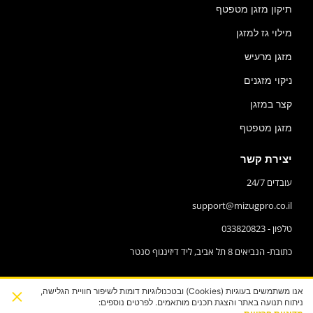
תיקון מזגן מטפטף
מילוי גז למזגן
מזגן מרעיש
ניקוי מזגנים
קצר במזגן
מזגן מטפטף
יצירת קשר
עובדים 24/7
support@mizugpro.co.il
טלפון - 033820823
כתובת- הנביאים 8 תל אביב, ליד דיזינגוף סנטר
×
אנו משתמשים בעוגיות (Cookies) ובטכנולוגיות דומות לשיפור חוויית הגלישה,
ניתוח תנועה באתר והצגת תכנים מותאמים. לפרטים נוספים: