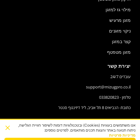
מילוי גז למזגן
מזגן מרעיש
ניקוי מזגנים
קצר במזגן
מזגן מטפטף
יצירת קשר
עובדים 24/7
support@mizugpro.co.il
טלפון - 033820823
כתובת- הנביאים 8 תל אביב, ליד דיזינגוף סנטר
×
אנו משתמשים בעוגיות (Cookies) ובטכנולוגיות דומות לשיפור חוויית הגלישה,
ניתוח תנועה באתר והצגת תכנים מותאמים. לפרטים נוספים:
מדיניות פרטיות