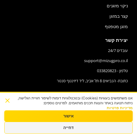
ניקוי מזגנים
קצר במזגן
מזגן מטפטף
יצירת קשר
עובדים 24/7
support@mizugpro.co.il
טלפון - 033820823
כתובת- הנביאים 8 תל אביב, ליד דיזינגוף סנטר
×
אנו משתמשים בעוגיות (Cookies) ובטכנולוגיות דומות לשיפור חוויית הגלישה,
ניתוח תנועה באתר והצגת תכנים מותאמים. לפרטים נוספים:
מדיניות פרטיות
אישור
דחייה