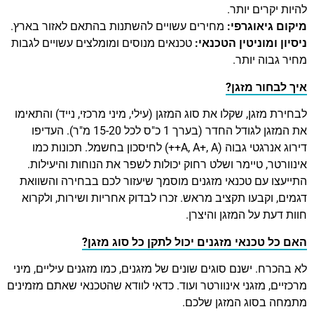
להיות יקרים יותר.
מיקום גיאוגרפי:
מחירים עשויים להשתנות בהתאם לאזור בארץ.
ניסיון ומוניטין הטכנאי:
טכנאים מנוסים ומומלצים עשויים לגבות
מחיר גבוה יותר.
איך לבחור מזגן?
לבחירת מזגן, שקלו את סוג המזגן (עילי, מיני מרכזי, נייד) והתאימו
את המזגן לגודל החדר (בערך 1 כ"ס לכל 15-20 מ"ר). העדיפו
דירוג אנרגטי גבוה (A, A+, A++) לחיסכון בחשמל. תכונות כמו
אינוורטר, טיימר ושלט רחוק יכולות לשפר את הנוחות והיעילות.
התייעצו עם טכנאי מזגנים מוסמך שיעזור לכם בבחירה והשוואת
דגמים, וקבעו תקציב מראש. זכרו לבדוק אחריות ושירות, ולקרוא
חוות דעת על המזגן והיצרן.
האם כל טכנאי מזגנים יכול לתקן כל סוג מזגן?
לא בהכרח. ישנם סוגים שונים של מזגנים, כמו מזגנים עיליים, מיני
מרכזיים, מזגני אינוורטר ועוד. כדאי לוודא שהטכנאי שאתם מזמינים
מתמחה בסוג המזגן שלכם.