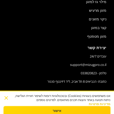
מילוי גז למזגן
מזגן מרעיש
ניקוי מזגנים
קצר במזגן
מזגן מטפטף
יצירת קשר
עובדים 24/7
support@mizugpro.co.il
טלפון - 033820823
כתובת- הנביאים 8 תל אביב, ליד דיזינגוף סנטר
×
אנו משתמשים בעוגיות (Cookies) ובטכנולוגיות דומות לשיפור חוויית הגלישה,
ניתוח תנועה באתר והצגת תכנים מותאמים. לפרטים נוספים:
מדיניות פרטיות
אישור