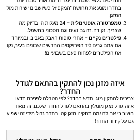
התריסים כלפי מעלה. זה יוצר זרימת אוויר טובה יותר
בחדר ומונע את תחושת "המקפיא" כשיושבים ישירות מול
המזגן.
טמפרטורה אופטימלית –
24 מעלות הן בדיוק מה
שצריך. נקודה. זה גם נעים וגם חסכוני בחשמל.
פילטרים נקיים –
אחרי סופות האבק באביב, ובמיוחד
אם אתם גרים ליד הפרויקטים החדשים שבונים בעיר, נקו
את הפילטרים לפחות פעם בשבועיים!
איזה מזגן נכון להתקין בהתאם לגודל
החדר?
צריכים להתקין מזגן חדש בחדר? לפי הטבלה לפניכם תדעו
איזה גודל מזגן מומלץ בהתאם לגודל החדר שלכם. זה מאוד
חשוב כי אם לדוגמה תתקינו מזגן קטן בחדר גדול מידי זה ישפיע
גם על קירור החדר!