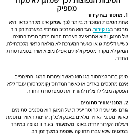
מספיק
1. מחסור בגז קירור
אחת הסיבות המוכרות ביותר לכך שמזגן אינו מקרר כראוי היא
מחסור ב
גז קירור
. הגז הוא המרכיב המרכזי במערכת הקירור
של המזגן, והוא אחראי על העברת החום מתוך הבית החוצה.
כשיש דליפת גז או כאשר המערכת לא מולאה כראוי מלכתחילה,
המזגן לא מקרר מספיק ולעתים אפילו מוציא אוויר בטמפרטורת
החדר.
סימן ברור למחסור בגז הוא כאשר צינורות המזגן החיצוניים
אינם מתכסים באדים או כאשר המדחס (קומפרסור) עובד ללא
הפסקה מבלי להצליח להוריד את טמפרטורת החדר.
2. מסנני אוויר סתומים
גורם שני שכיח לחוסר יעילות של המזגן הוא מסננים סתומים.
כאשר מסנני האוויר מלאים באבק ולכלוך, זרימת האוויר נחסמת
ויעילות הקירור יורדת באופן משמעותי. בעיה זו נפוצה במיוחד
במזגנים שלא עברו תחזוקה שוטפת במשך זמן רב.