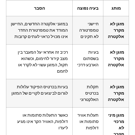
מותג
בעיה נפוצה
הסבר
מזגן לא
חיישני
במזגני אלקטרה החדשים, החיישן
מקרר
טמפרטורה
המודד את טמפרטורת החדר
אלקטרה
לא תקינים
אינו מכויל כראוי לעתים קרובות
מזגן לא
בעיות
רכיב זה אחראי על המעבר בין
מקרר
בשסתום
מצב קירור לחימום, וכשהוא
אלקטרה
הארבע-דרכי
תקול, המזגן עשוי לא לקרר או
לחמם
מזגן לא
תקלות
בעיות בכרטיס הפיקוד עלולות
מקרר
בכרטיס
לגרום לביצועים לקויים של המזגן
אלקטרה
האלקטרוני
מזגן מיני
תעלות אוויר
כאשר התעלות סתומות או
מרכזי
סתומות או
דולפות, האוויר הקר אינו מגיע
לא
דולפות
ליעדו
מקרר